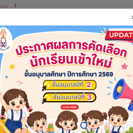
ac.th
อุทยานราชินี
หลักสูตร
กรุ่นกลิ่นพิกุลแก้ว
บริกา