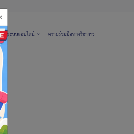
×
รผ่านระบบออนไลน์
ความร่วมมือทางวิชาการ